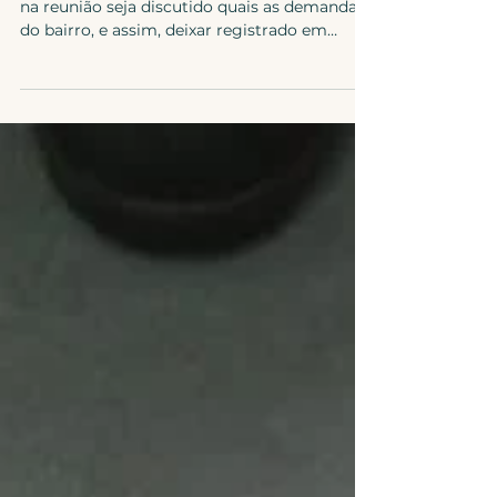
Participativo
O conselheiro participativo pode sugerir que
na reunião seja discutido quais as demandas
do bairro, e assim, deixar registrado em
diário ofi