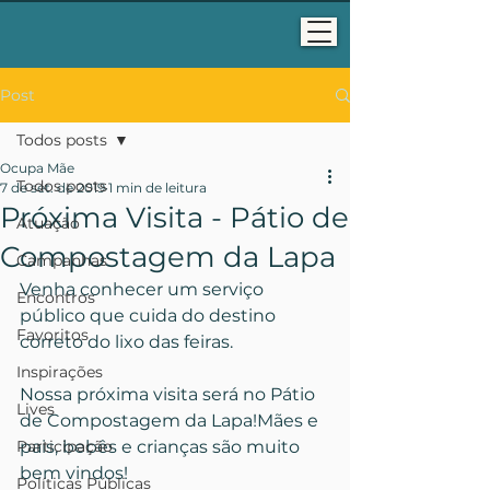
Post
Todos posts
Ocupa Mãe
Todos posts
7 de set. de 2019
1 min de leitura
Próxima Visita - Pátio de
Atuação
Compostagem da Lapa
Campanhas
Venha conhecer um serviço 
Encontros
público que cuida do destino 
Favoritos
correto do lixo das feiras.
Inspirações
Nossa próxima visita será no Pátio 
Lives
de Compostagem da Lapa!Mães e 
Participação
pais, bebês e crianças são muito 
bem vindos!
Políticas Públicas