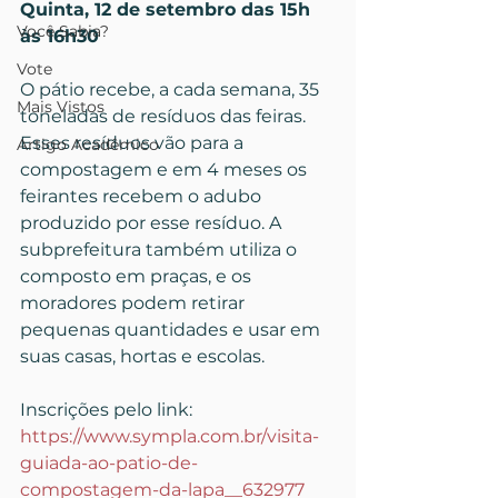
Quinta, 12 de setembro das 15h 
Você Sabia?
às 16h30
Vote
O pátio recebe, a cada semana, 35 
Mais Vistos
toneladas de resíduos das feiras. 
Esses resíduos vão para a 
Artigo Acadêmico
compostagem e em 4 meses os 
feirantes recebem o adubo 
produzido por esse resíduo. A 
subprefeitura também utiliza o 
composto em praças, e os 
moradores podem retirar 
pequenas quantidades e usar em 
suas casas, hortas e escolas.
Inscrições pelo link: 
https://www.sympla.com.br/visita-
guiada-ao-patio-de-
compostagem-da-lapa__632977