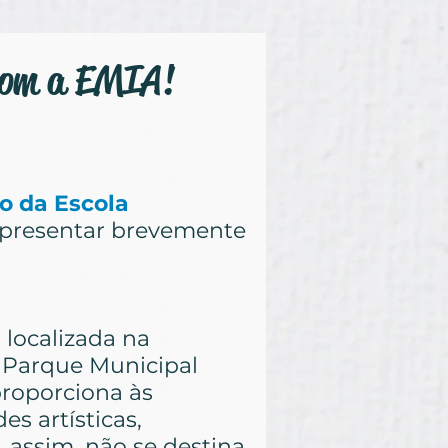
 com a EMIA!
o da Escola
apresentar brevemente
a localizada na
o Parque Municipal
roporciona às
s artísticas,
, assim, não se destina