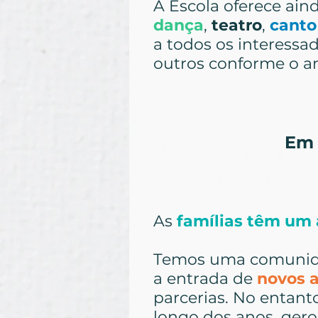
A Escola oferece ain
dança
,
teatro
,
canto 
a todos os interessa
outros conforme o an
Em 
As
famílias têm um
Temos uma comunid
a entrada de
novos 
parcerias. No entanto
longo dos anos, gero