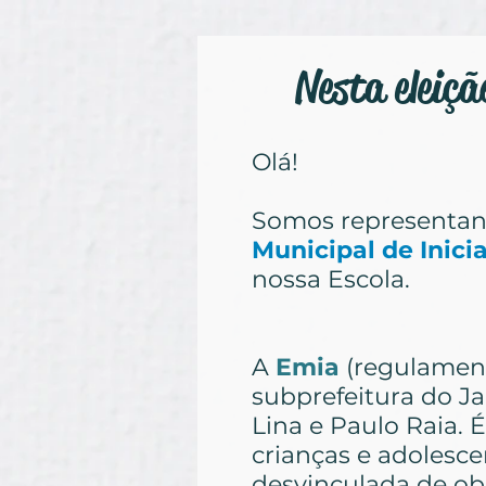
Nesta eleiç
Olá!
Somos representan
Municipal de Inici
nossa Escola.
A
Emia
(regulamen
subprefeitura do J
Lina e Paulo Raia. 
crianças e adolesce
desvinculada de obj