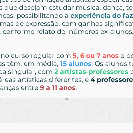
 que desejam estudar música, dança, teat
nças, possibilitando a
experiência do faz
ormas de expressão, com ganhos signific
, conforme relato de inúmeros ex-alunos
 no curso regular com
5, 6 ou 7 anos
e p
las têm, em média,
15 alunos
. Os alunos
ca singular, com
2 artistas-professores
p
reas artísticas diferentes, e
4 professor
ianças entre
9 a 11 anos
.