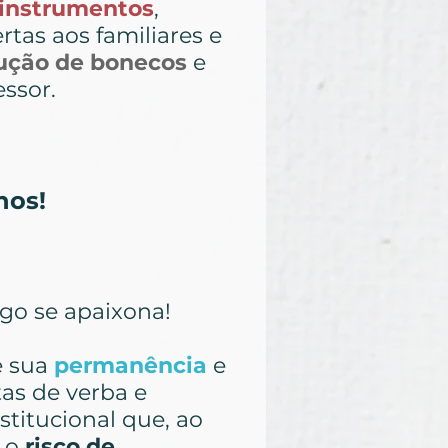
instrumentos
,
rtas aos familiares e
ução de bonecos
e
essor.
nos!
go se apaixona!
e sua
permanência
e
tas de verba e
stitucional que, ao
: o
risco de