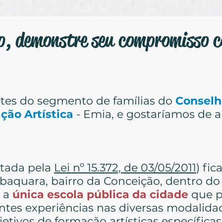
ão, demonstre seu compromisso
tes do segmento de famílias do
Conselh
ação Artística
- Emia, e gostaríamos de 
tada pela
Lei nº 15.372, de 03/05/2011
) fic
abaquara, bairro da Conceição, dentro d
É a
única escola pública da cidade
que p
ntes experiências nas diversas modalidade
etivos de formação artísticas específicas