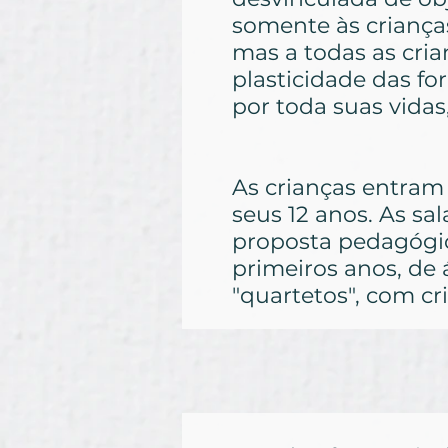
somente às crianças
mas a todas as cria
plasticidade das f
por toda suas vidas
As crianças entram
seus 12 anos. As sa
proposta pedagógi
primeiros anos, de á
"quartetos", com cr