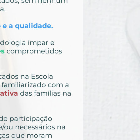
izados, sem nenhum
a.
 e a qualidade.
dologia ímpar e
es
comprometidos
cados na Escola
 familiarizado com a
ativa
das famílias na
de participação
 e/ou necessários na
anças que moram