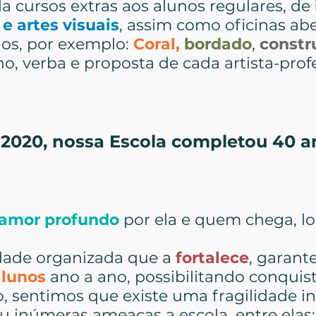
da cursos extras aos alunos regulares, de
e artes visuais
, assim como oficinas abe
dos, por exemplo:
Coral,
bordado
,
constr
o, verba e proposta de cada artista-prof
2020, nossa Escola completou 40 a
 amor profundo
por ela e quem chega, lo
ade organizada que a
fortalece
, garant
alunos
ano a ano, possibilitando conquis
, sentimos que existe uma fragilidade in
u inúmeras ameaças a escola, entre elas