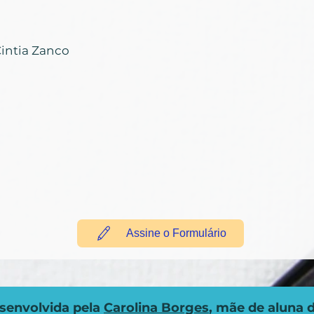
Cintia Zanco
Assine o Formulário
senvolvida pela
Carolina Borges
, mãe de aluna 