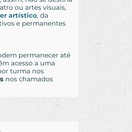
ro ou artes visuais,
er artístico
, da
ativos e permanentes
.
odem permanecer até
 têm acesso a uma
or turma nos
es
nos chamados