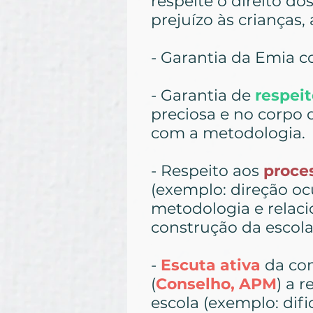
respeite o direito do
prejuízo às crianças,
- Garantia da Emia 
- Garantia de
respei
preciosa e no corpo
com a metodologia.
- Respeito aos
proce
(exemplo: direção oc
metodologia e relac
construção da escol
-
Escuta ativa
da com
(
Conselho, APM
) a 
escola (exemplo: di