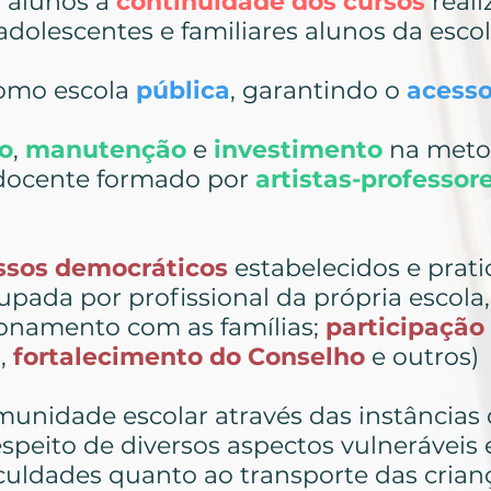
s alunos à
continuidade dos cursos
real
 adolescentes e familiares alunos da escol
como escola
pública
, garantindo o
acesso
to
,
manutenção
e
investimento
na meto
 docente formado por
artistas-professor
ssos democráticos
estabelecidos e prati
upada por profissional da própria escola,
ionamento com as famílias;
participação 
a,
fortalecimento do Conselho
e outros)
unidade escolar através das instâncias 
respeito de diversos aspectos vulneráveis
ficuldades quanto ao transporte das cri