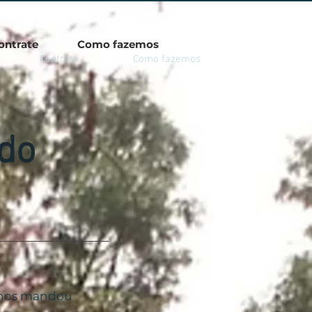
ontrate
Como fazemos
Contrate
Como fazemos
do
 nos mandou