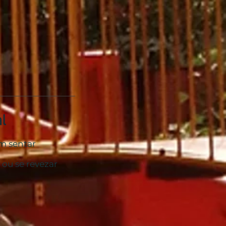
l
m sentar
ou se revezar