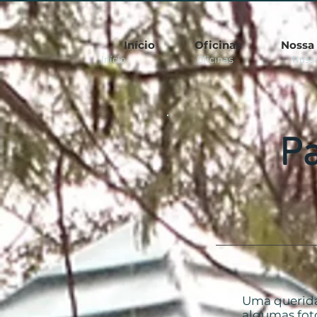
Início
Oficinas
Nossa 
Início
Oficinas
Nossa
Pa
Uma querida
algumas foto