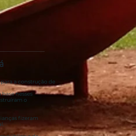
á
para a construção de
 base nesses
nstruíram o
rianças fizeram
l.