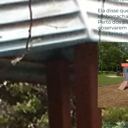
Ela disse qu
emborrachad
Perto dos p
observarem 
E os brinque