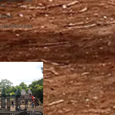
r público e de
te.
te
link
.
 da história do