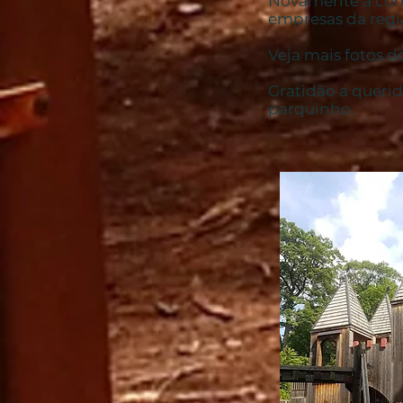
Novamente a comu
empresas da regi
Veja mais fotos 
Gratidão a queri
parquinho.