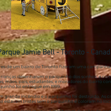
Parque Jamie Bell - Toronto - Canad
es de um bairro de Toronto fizeram uma campanha 
crianças desenharem o parquinho dos sonhos, e com
s, mães, pais, estudantes, e moradores do bairro co
quinho foi entregue em 1999.
m grande incêndio e o parquinho foi destruído. As c
 estavam tristes sem o parquinho e coloram no loca