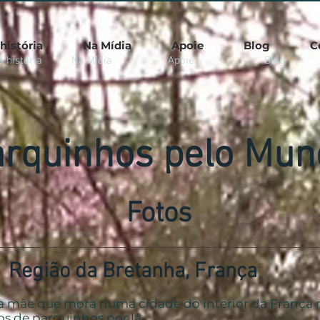
história
Na Mídia
Apoie
Blog
C
 história
Na Mídia
Apoie
Blog
rquinhos pelo Mun
Fotos
Região da Bretanha, França
 mãe que mora numa cidade do interior da França
s de parquinhos por lá.