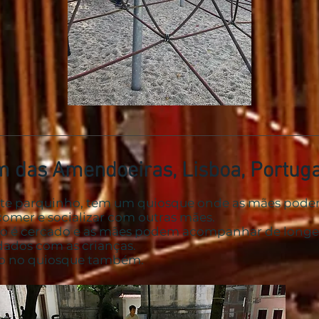
m das Amendoeiras, Lisboa, Portuga
ste parquinho, tem um quiosque onde as mães pode
comer e socializar com outras mães.
o é cercado e as mães podem acompanhar de longe 
dados com as crianças.
o no quiosque também.