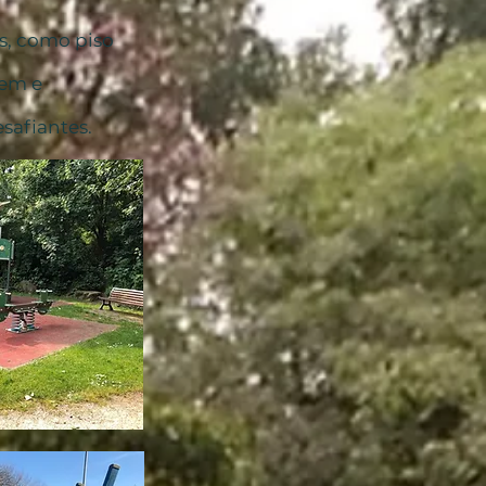
s, como piso
rem e
safiantes.