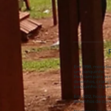
Em 1998, morador
um parquinho.
Pediram para as 
desenhos, criança
parquinho. O par
Em 2012, houve u
desenhos de como