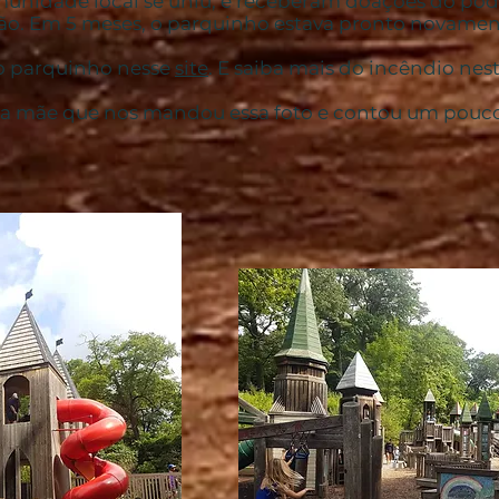
nidade local se uniu, e receberam doações do pode
ão. Em 5 meses, o parquinho estava pronto novamen
do parquinho nesse
site
. E saiba mais do incêndio nes
da mãe que nos mandou essa foto e contou um pouco