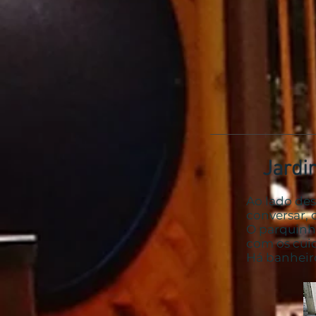
Jardi
Ao lado de
conversar, 
O parquinh
com os cui
Há banheir