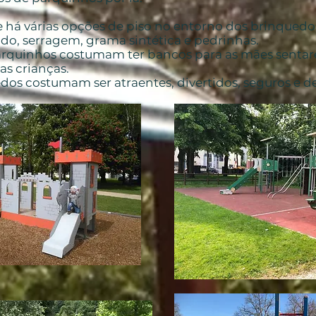
e há várias opções de piso no entorno dos brinquedo
o, serragem, grama sintética e pedrinhas.
arquinhos costumam ter bancos para as mães senta
as crianças.
dos costumam ser atraentes, divertidos, seguros e de