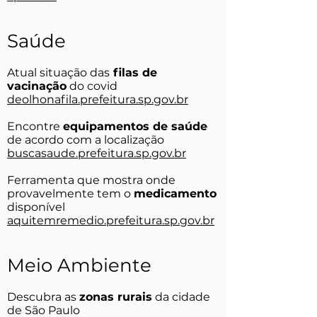
Saúde
Atual situação das
filas de
vacinação
do covid
deolhonafila.prefeitura.sp.gov.br
Encontre
equipamentos de saúde
de acordo com a localização
buscasaude.prefeitura.sp.gov.br
Ferramenta que mostra onde
provavelmente tem o
medicamento
disponível
aquitemremedio.prefeitura.sp.gov.br
Meio Ambiente​
Descubra as
zonas rurais
da cidade
de São Paulo