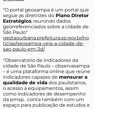
"O portal geosampa é um portal que
segue as diretrizes do
Plano Diretor
Estratégico
, reunindo dados
georreferenciados sobre a cidade de
São Paulo"
gestaourbana.prefeitura.sp.gov.br/no
ticias/geosampa-veja-a-cidade-de-
sao-paulo-em-3d/
"Observatório de indicadores da
cidade de São Paulo – observasampa
– é uma plataforma online que reúne
indicadores capazes de
mensurar a
qualidade de vida
dos paulistanos,
o acesso a equipamentos, assim
como indicadores de desempenho
da pmsp. conta também com um
espaço para publicação de estudos e
pesquisas e participação popular no
debate sobre os próprios
indicadores."
observasampa.prefeitura.sp.gov.br/