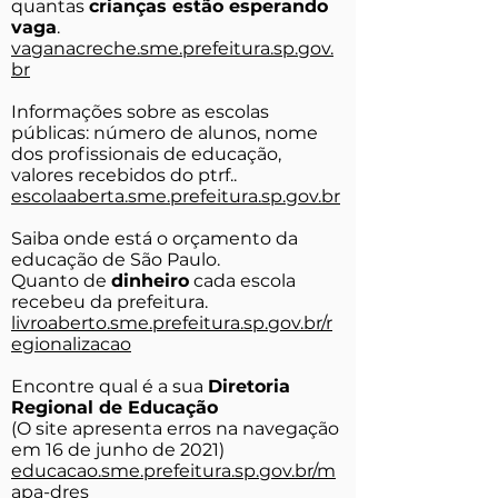
quantas
crianças estão esperando
vaga
.
vaganacreche.sme.prefeitura.sp.gov.
br
Informações sobre as escolas
públicas: número de alunos, nome
dos profissionais de educação,
valores recebidos do ptrf..
escolaaberta.sme.prefeitura.sp.gov.br
Saiba onde está o orçamento da
educação de São Paulo.
Quanto de
dinheiro
cada escola
recebeu da prefeitura.
livroaberto.sme.prefeitura.sp.gov.br/r
egionalizacao
Encontre qual é a sua
Diretoria
Regional de Educação
(O site apresenta erros na navegação
em 16 de junho de 2021)
educacao.sme.prefeitura.sp.gov.br/m
apa-dres