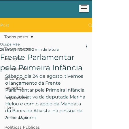
Post
Todos posts
Ocupa Mãe
Todos posts
26 de ago. de 2019
2 min de leitura
Frente Parlamentar
Atuação
pela Primeira Infância
Campanhas
Sábado, dia 24 de agosto, tivemos 
Encontros
o lançamento da Frente 
Favoritos
Parlamentar pela Primeira Infância. 
Uma iniciativa da deputada Marina 
Inspirações
Helou e com o apoio da Mandata 
Lives
da Bancada Ativista, na pessoa da 
Participação
Anne Rammi.
Políticas Públicas