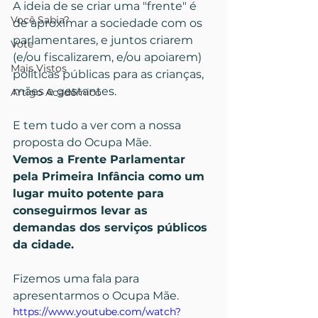
A ideia de se criar uma "frente" é 
Você Sabia?
de aproximar a sociedade com os 
parlamentares, e juntos criarem 
Vote
(e/ou fiscalizarem, e/ou apoiarem) 
Mais Vistos
políticas públicas para as crianças, 
mães e gestantes.
Artigo Acadêmico
E tem tudo a ver com a nossa 
proposta do Ocupa Mãe. 
Vemos a Frente Parlamentar 
pela Primeira Infância como um 
lugar muito potente para 
conseguirmos levar as 
demandas dos serviços públicos 
da cidade.
Fizemos uma fala para 
apresentarmos o Ocupa Mãe.
https://www.youtube.com/watch?