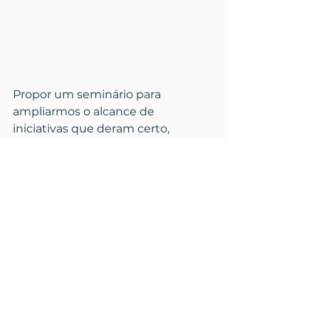
Propor um seminário para 
ampliarmos o alcance de 
iniciativas que deram certo, 
estudarmos novas ações, 
potencializar pessoas e políticas 
públicas...
<3 É, estamos encantadas em 