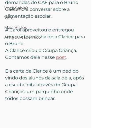
demandas do CAE para o Bruno 
Você Sabia?
Caetano e conversar sobre a 
alimentação escolar.
Vote
Mais Vistos
A Carol aproveitou e entregou 
uma carta da filha dela Clarice para 
Artigo Acadêmico
o Bruno.
A Clarice criou o Ocupa Criança. 
Contamos dele nesse 
post
. 
E a carta da Clarice é um pedido 
vindo dos alunos da sala dela, após 
a escuta feita através do Ocupa 
Crianças: um parquinho onde 
todos possam brincar.