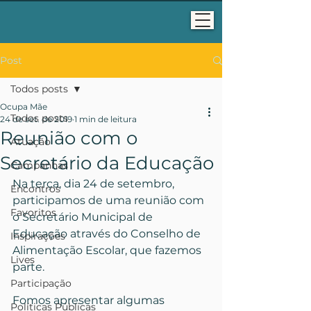
Post
Todos posts
Ocupa Mãe
Todos posts
24 de set. de 2019
1 min de leitura
Reunião com o
Atuação
Secretário da Educação
Campanhas
Na terça, dia 24 de setembro, 
Encontros
participamos de uma reunião com 
Favoritos
o Secretário Municipal de 
Educação através do Conselho de 
Inspirações
Alimentação Escolar, que fazemos 
Lives
parte.
Participação
Fomos apresentar algumas 
Políticas Públicas