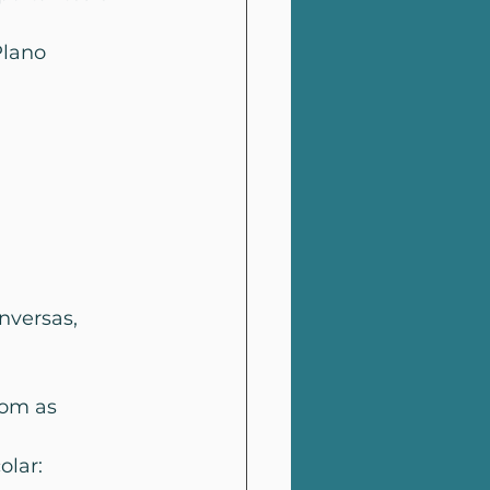
Plano 
versas, 
com as 
olar: