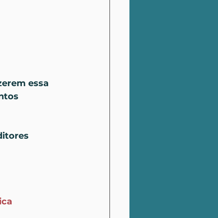
izerem essa 
ntos 
itores 
ica