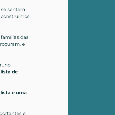
 se sentem 
 construímos 
famílias das 
rocuram, e 
runo 
 
lista de 
lista é uma 
portantes e 