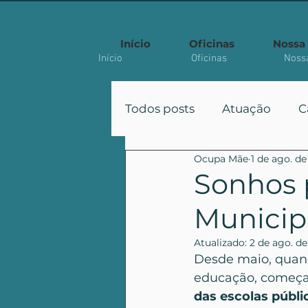
Início
Oficinas
Nossa 
Início
Oficinas
Nossa
Todos posts
Atuação
C
Ocupa Mãe
1 de ago. de
Participação
Políticas
Sonhos 
Municip
Artigo Acadêmico
Atualizado:
2 de ago. de
Desde maio, quand
educação, começa
das escolas públi