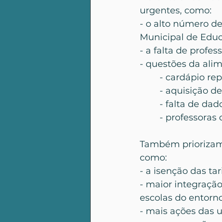
urgentes, como:
- o alto número de
Municipal de Edu
- a falta de profe
- questões da alim
        - cardápio r
        - aquisição
        - falta de 
        - professor
Também priorizam
como:
- a isenção das ta
- maior integraçã
escolas do entorno
- mais ações das 