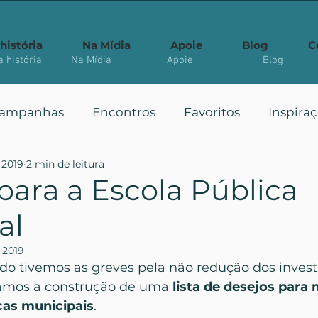
história
Na Mídia
Apoie
Blog
C
 história
Na Mídia
Apoie
Blog
ampanhas
Encontros
Favoritos
Inspira
 2019
2 min de leitura
 Públicas
Você Sabia?
Vote
Mais Vistos
para a Escola Pública
al
 2019
o tivemos as greves pela não redução dos inves
mos a construção de uma 
lista de desejos para 
cas municipais
.