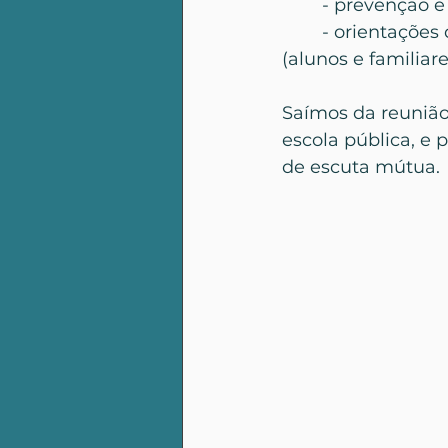
        - prevençã
        - orientaç
(alunos e familiare
Saímos da reunião
escola pública, e
de escuta mútua.