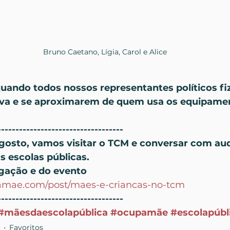
Bruno Caetano, Lígia, Carol e Alice
 quando todos nossos representantes políticos f
iva e se aproximarem de quem usa os equipame
-----------------------------------
agosto, vamos visitar o TCM e conversar com aud
s escolas públicas.
lgação e do evento
amae.com/post/maes-e-criancas-no-tcm
-----------------------------------
#mãesdaescolapública
#ocupamãe
#escolapúbl
o
Favoritos