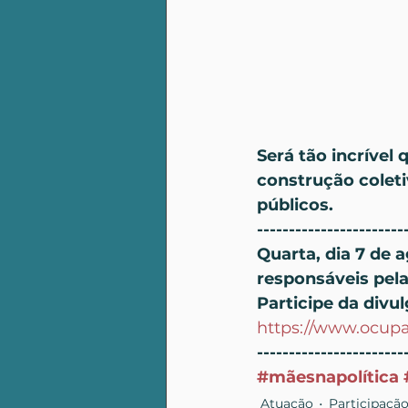
Será tão incrível
construção colet
públicos.
-----------------------
Quarta, dia 7 de 
responsáveis pela
Participe da divu
https://www.ocup
-----------------------
#mãesnapolítica
Atuação
Participaçã