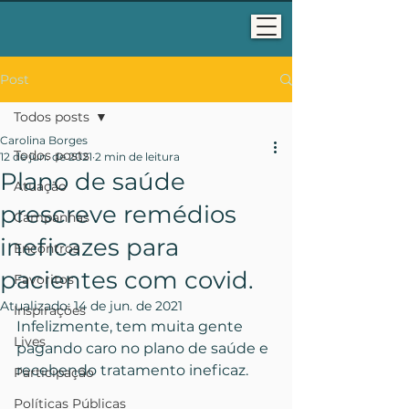
Post
Todos posts
Carolina Borges
Todos posts
12 de jun. de 2021
2 min de leitura
Plano de saúde
Atuação
prescreve remédios
Campanhas
ineficazes para
Encontros
pacientes com covid.
Favoritos
Atualizado:
14 de jun. de 2021
Inspirações
Infelizmente, tem muita gente 
Lives
pagando caro no plano de saúde e 
recebendo tratamento ineficaz.
Participação
Políticas Públicas