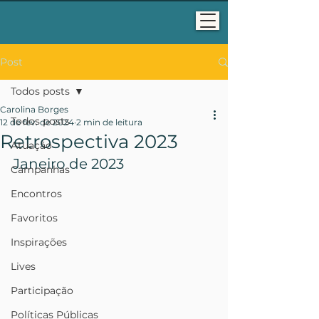
Post
Todos posts
Carolina Borges
Todos posts
12 de fev. de 2024
2 min de leitura
Retrospectiva 2023
Atuação
Janeiro de 2023
Campanhas
Encontros
Favoritos
Inspirações
Lives
Participação
Políticas Públicas