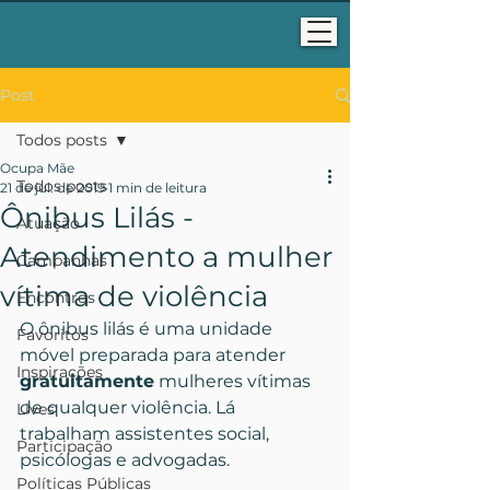
Post
Todos posts
Ocupa Mãe
Todos posts
21 de jul. de 2019
1 min de leitura
Ônibus Lilás -
Atuação
Atendimento a mulher
Campanhas
vítima de violência
Encontros
O ônibus lilás é uma unidade 
Favoritos
móvel preparada para atender 
Inspirações
gratuitamente
 mulheres vítimas 
de qualquer violência. Lá 
Lives
trabalham assistentes social, 
Participação
psicólogas e advogadas.
Políticas Públicas