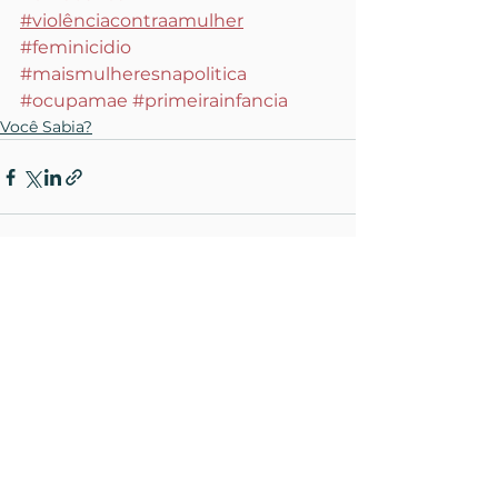
#violênciacontraamulher
#feminicidio
#maismulheresnapolitica
#ocupamae
#primeirainfancia
Você Sabia?
Ver tudo
Posts recentes