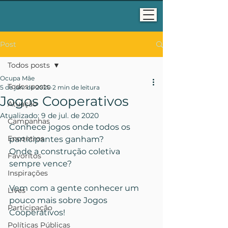
Post
Todos posts
Ocupa Mãe
Todos posts
5 de jan. de 2020
2 min de leitura
Jogos Cooperativos
Atuação
Atualizado:
9 de jul. de 2020
Campanhas
Conhece jogos onde todos os 
Encontros
participantes ganham?
Onde a construção coletiva 
Favoritos
sempre vence?
Inspirações
Vem com a gente conhecer um 
Lives
pouco mais sobre Jogos 
Participação
Cooperativos!
Políticas Públicas