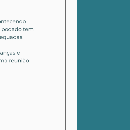
ontecendo 
l podado tem 
equadas. 
anças e 
uma reunião 