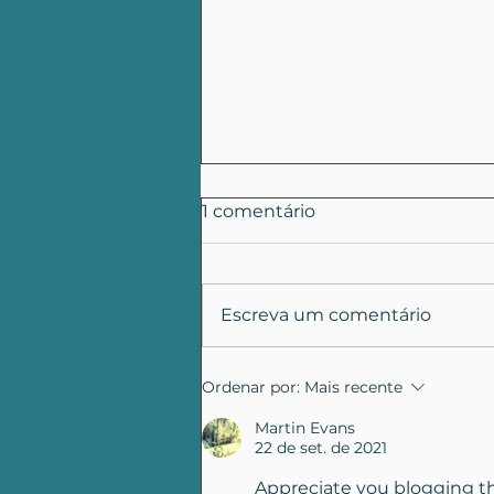
1 comentário
Escreva um comentário
O que determinava a
Ordenar por:
Mais recente
resolução do CONANDA
suspensa pelo Congresso
Martin Evans
22 de set. de 2021
Appreciate you blogging th