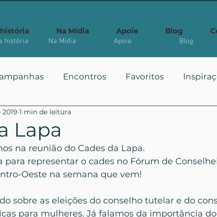
história
Na Mídia
Apoie
Blog
C
 história
Na Mídia
Apoie
Blog
ampanhas
Encontros
Favoritos
Inspira
e 2019
1 min de leitura
 Públicas
Você Sabia?
Vote
Mais Vistos
a Lapa
mos na reunião do Cades da Lapa.
da para representar o cades no Fórum de Conselhei
entro-Oeste na semana que vem!
ado sobre as eleições do conselho tutelar e do con
ticas para mulheres. Já falamos da importância do