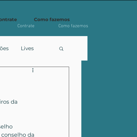
ontrate
Como fazemos
Contrate
Como fazemos
ções
Lives
ros da 
selho 
 conselho da 