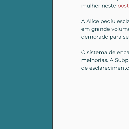
mulher neste 
post
A Alice pediu esc
em grande volume 
demorado para ser
O sistema de enc
melhorias. A Subpr
de esclarecimentos