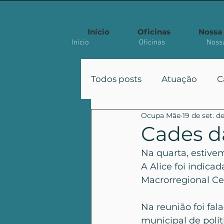
Início
Oficinas
Nossa 
Início
Oficinas
Nossa
Todos posts
Atuação
C
Ocupa Mãe
19 de set. d
Participação
Políticas
Cades d
Na quarta, estive
Artigo Acadêmico
A Alice foi indica
Macrorregional C
Na reunião foi fal
municipal de polí