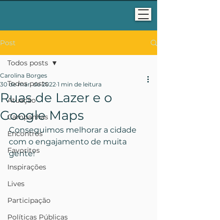
Post
Todos posts
Carolina Borges
Todos posts
30 de mar. de 2022
1 min de leitura
Ruas de Lazer e o
Atuação
Google Maps
Campanhas
Conseguimos melhorar a cidade 
Encontros
com o engajamento de muita 
Favoritos
gente!
Inspirações
Lives
Participação
Políticas Públicas