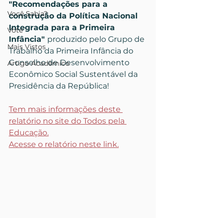
"Recomendações para a 
Você Sabia?
construção da Política Nacional 
Integrada para a Primeira 
Vote
Infância" 
produzido pelo Grupo de 
Mais Vistos
Trabalho da Primeira Infância do 
Conselho de Desenvolvimento 
Artigo Acadêmico
Econômico Social Sustentável da 
Presidência da República!
Tem mais informações deste 
relatório no site do Todos pela 
Educação.
Acesse o relatório neste link.