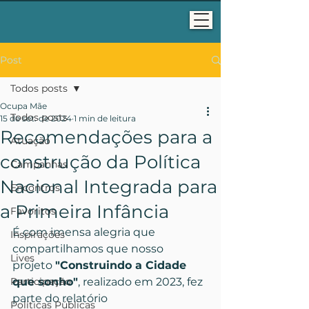
Post
Todos posts
Ocupa Mãe
Todos posts
15 de set. de 2024
1 min de leitura
Recomendações para a
Atuação
construção da Política
Campanhas
Nacional Integrada para
Encontros
a Primeira Infância
Favoritos
É com imensa alegria que 
Inspirações
compartilhamos que nosso 
Lives
projeto 
"Construindo a Cidade 
Participação
que sonho"
, realizado em 2023, fez 
parte do relatório 
Políticas Públicas