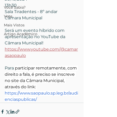
13h30
Você Sabia?
Sala Tiradentes - 8º andar
Vote
Câmara Municipal
Mais Vistos
Será um evento híbrido com 
Artigo Acadêmico
apresentação no YouTube da 
Câmara Municipal!
https://www.youtube.com/@camar
asaopaulo
Para 
participar remotamente, com 
direito a fala, é preciso se inscreve 
no site da Câmara Municipal, 
através do link: 
https://www.saopaulo.sp.leg.br/audi
enciaspublicas/