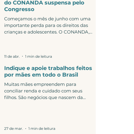
do CONANDA suspensa pelo
Congresso
Começamos o mês de junho com uma
importante perda para os direitos das
crianças e adolescentes. O CONANDA,
principal conselho de defesa dos
direitos de crianças e adolescentes no
Brasil, havia aprovado uma resolução
11 de abr.
1 min de leitura
para melhorar o atendimento de
meninas vítimas de violência sexual. A
Indique e apoie trabalhos feitos
resolução buscava garantir acesso mais
por mães em todo o Brasil
rápido aos serviços de saúde nos casos
Muitas mães empreendem para
previstos em lei, além de reduzir a
conciliar renda e cuidado com seus
revitimização dessas crianças e
filhos. São negócios que nascem da
adolescentes durante o atendimento.
necessidade, mas também de talento,
Veja a resol
criatividade e coragem. Estamos
abrindo espaço para que mais pessoas
conheçam e apoiem trabalhos e
27 de mar.
1 min de leitura
serviços feito por mães do Brasil todo.