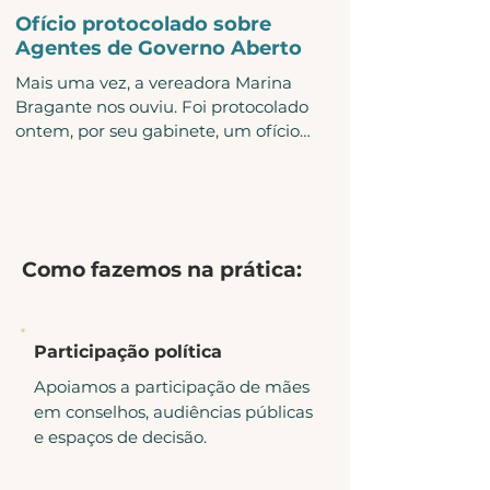
Como participar? Acesse nossas redes
Ofício protocolado sobre
sociais ( Instagram e Facebook ) e deixe
Agentes de Governo Aberto
uma indicação de mães
Mais uma vez, a vereadora Marina
empreendedora nos comentários. Se
Bragante nos ouviu. Foi protocolado
você é mãe e tem um negócio,
ontem, por seu gabinete, um ofício
também pode se apresentar. A
solicitando esclarecimentos sobre a
proposta é ampl
execução do Programa Agentes de
Governo Aberto. É preocupante que
seja necessário cobrar transparência de
um programa cujo objetivo é
Como fazemos na prática:
justamente fortalecer a transparência
pública. Chamamos a atenção do 4º
Plano de Ação em Governo Aberto e da
Open Government Partnership (OGP)
Participação política
sobre a importância de acompanhar a
Apoiamos a participação de mães
implementação dessa polític
em conselhos, audiências públicas
e espaços de decisão.