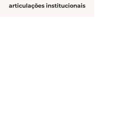
articulações institucionais
O trabalho do Ocupa Mãe é
reconhecido por iniciativas de direitos
humanos, instituições públicas e
espaços de formação em políticas
públicas, fortalecendo sua atuação na
defesa de mães e crianças.