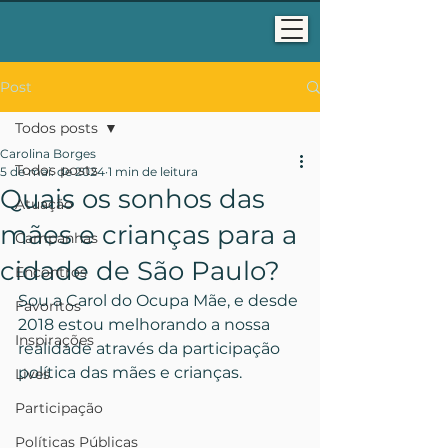
Post
Todos posts
Carolina Borges
Todos posts
5 de mai. de 2024
1 min de leitura
Quais os sonhos das
Atuação
mães e crianças para a
Campanhas
cidade de São Paulo?
Encontros
Sou a Carol do Ocupa Mãe, e desde 
Favoritos
2018 estou melhorando a nossa 
Inspirações
realidade através da participação 
política das mães e crianças.
Lives
Participação
Políticas Públicas