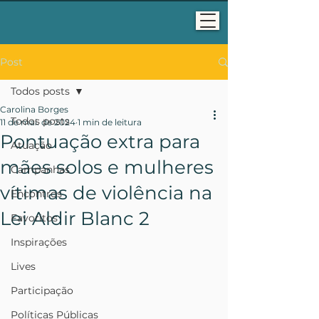
Post
Todos posts
Carolina Borges
Todos posts
11 de mai. de 2024
1 min de leitura
Pontuação extra para
Atuação
mães solos e mulheres
Campanhas
vítimas de violência na
Encontros
Lei Aldir Blanc 2
Favoritos
Inspirações
Lives
Participação
Políticas Públicas