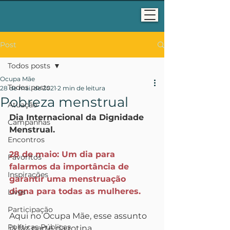
Post
Todos posts
Ocupa Mãe
Todos posts
28 de mai. de 2021
2 min de leitura
Pobreza menstrual
Atuação
Dia Internacional da Dignidade 
Campanhas
Menstrual.
Encontros
28 de maio: Um dia para 
Favoritos
falarmos da importância de 
Inspirações
garantir uma menstruação 
digna para todas as mulheres.
Lives
Participação
Aqui no Ocupa Mãe, esse assunto 
Políticas Públicas
já faz parte da rotina.