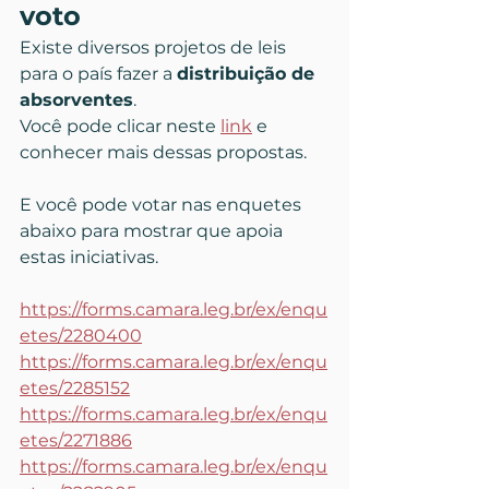
voto
Existe diversos projetos de leis 
para o país fazer a 
distribuição de 
absorventes
.
Você pode clicar neste 
link
 e 
conhecer mais dessas propostas.
E você pode votar nas enquetes 
abaixo para mostrar que apoia 
estas iniciativas.
https://forms.camara.leg.br/ex/enqu
etes/2280400
https://forms.camara.leg.br/ex/enqu
etes/2285152
https://forms.camara.leg.br/ex/enqu
etes/2271886
https://forms.camara.leg.br/ex/enqu