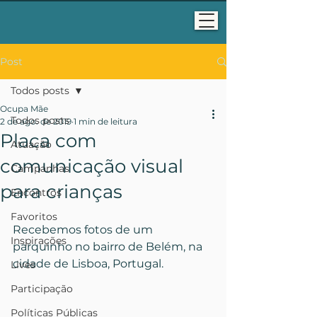
Post
Todos posts
Ocupa Mãe
Todos posts
2 de ago. de 2019
1 min de leitura
Placa com
Atuação
comunicação visual
Campanhas
para crianças
Encontros
Favoritos
Recebemos fotos de um 
Inspirações
parquinho no bairro de Belém, na 
cidade de Lisboa, Portugal.
Lives
Participação
Políticas Públicas