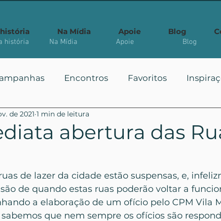
história
Na Mídia
Apoie
Blog
C
 história
Na Mídia
Apoie
Blog
ampanhas
Encontros
Favoritos
Inspira
ov. de 2021
1 min de leitura
 Públicas
Você Sabia?
Vote
Mais Vistos
ediata abertura das Ru
uas de lazer da cidade estão suspensas, e, infeli
ão de quando estas ruas poderão voltar a funcio
ando a elaboração de um ofício pelo CPM Vila M
 sabemos que nem sempre os ofícios são respond