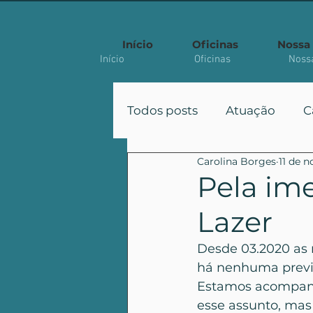
Início
Oficinas
Nossa 
Início
Oficinas
Nossa
Todos posts
Atuação
C
Carolina Borges
11 de n
Participação
Políticas
Pela im
Lazer
Artigo Acadêmico
Desde 03.2020 as r
há nenhuma previs
Estamos acompanh
esse assunto, mas