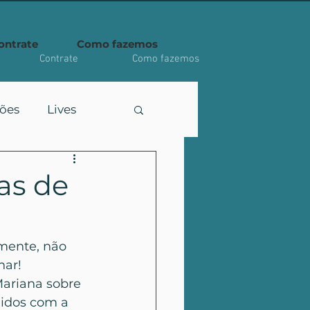
ontrate
Como fazemos
Contrate
Como fazemos
ções
Lives
as de
zmente, não 
nar!
ariana sobre 
idos com a 