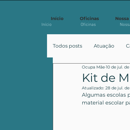
Início
Oficinas
Nossa 
Início
Oficinas
Nossa
Todos posts
Atuação
C
Ocupa Mãe
10 de jul. d
Participação
Políticas
Kit de M
Atualizado:
28 de jul. d
Artigo Acadêmico
Algumas escolas p
material escolar p