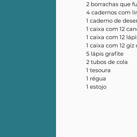
2 borrachas que 
4 cadernos com li
1 caderno de dese
1 caixa com 12 can
1 caixa com 12 lápi
1 caixa com 12 giz 
5 lápis grafite 
2 tubos de cola 
1 tesoura 
1 régua 
1 estojo  