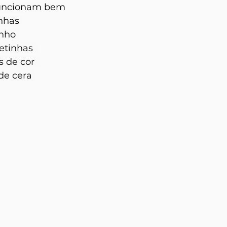
funcionam bem
nhas 
nho 
etinhas  
s de cor  
de cera 