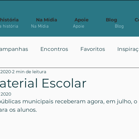
história
Na Mídia
Apoie
Blog
C
 história
Na Mídia
Apoie
Blog
ampanhas
Encontros
Favoritos
Inspira
e 2020
2 min de leitura
 Públicas
Você Sabia?
Vote
Mais Vistos
aterial Escolar
e 2020
úblicas municipais receberam agora, em julho, o k
ara os alunos.