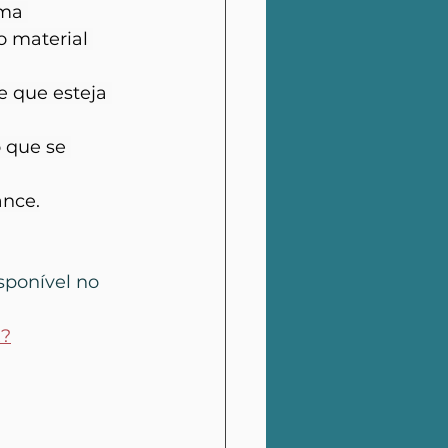
uma 
 material 
 e que esteja 
 que se 
ance.
sponível no 
x?