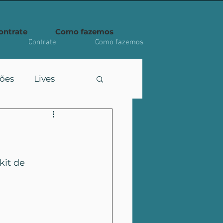
ontrate
Como fazemos
Contrate
Como fazemos
ções
Lives
it de 