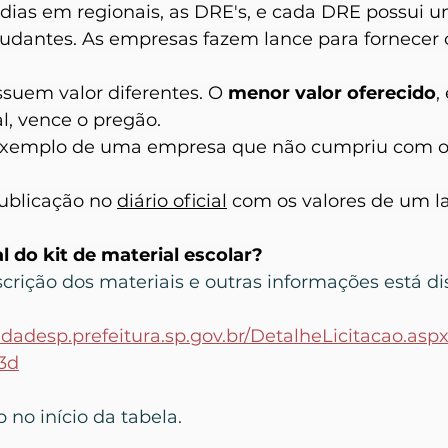
idias em regionais, as DRE's, e cada DRE possui 
udantes. As empresas fazem lance para fornecer o
ossuem valor diferentes. O 
menor valor oferecido
,
l, vence o pregão.
exemplo de uma empresa que não cumpriu com o
blicação no 
diário oficial
 com os valores de um l
l do kit de material escolar?
crição dos materiais e outras informações está di
idadesp.prefeitura.sp.gov.br/DetalheLicitacao.asp
3d
p no início da tabela.