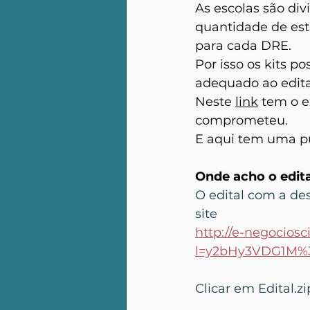
As escolas são div
quantidade de est
para cada DRE. 
Por isso os kits p
adequado ao edita
Neste 
link
 tem o 
comprometeu.
E aqui tem uma pu
Onde acho o edita
O edital com a des
site
http://e-negociosc
l=y2bHy3VDG1M%
Clicar em Edital.zi