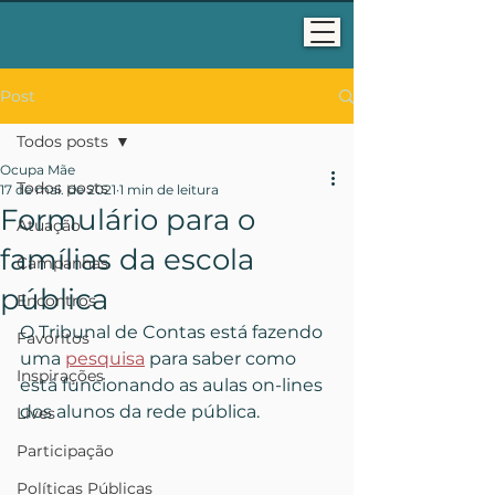
Post
Todos posts
Ocupa Mãe
Todos posts
17 de mai. de 2021
1 min de leitura
Formulário para o
Atuação
famílias da escola
Campanhas
pública
Encontros
O Tribunal de Contas está fazendo 
Favoritos
uma 
pesquisa
 para saber como 
Inspirações
está funcionando as aulas on-lines 
dos alunos da rede pública.
Lives
Participação
Políticas Públicas