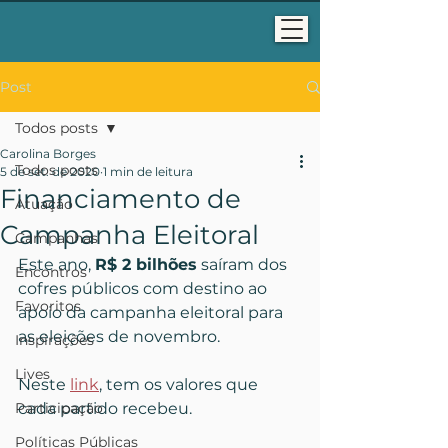
Post
Todos posts
Carolina Borges
Todos posts
5 de set. de 2020
1 min de leitura
Financiamento de
Atuação
Campanha Eleitoral
Campanhas
Este ano, 
R$ 2 bilhões
 saíram dos 
Encontros
cofres públicos com destino ao 
Favoritos
apoio da campanha eleitoral para 
as eleições de novembro.
Inspirações
Lives
Neste 
link
, tem os valores que 
Participação
cada partido recebeu.
Políticas Públicas