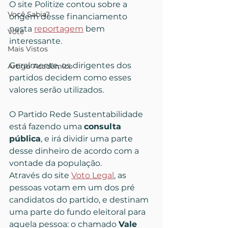
O site Politize contou sobre a 
Você Sabia?
origem desse financiamento 
nesta 
reportagem
 bem 
Vote
interessante.
Mais Vistos
Geralmente, os dirigentes dos 
Artigo Acadêmico
partidos decidem como esses 
valores serão utilizados.
O Partido Rede Sustentabilidade 
está fazendo uma 
consulta 
pública
, e irá dividir uma parte 
desse dinheiro de acordo com a 
vontade da população.
Através do site 
Voto Legal
, as 
pessoas votam em um dos pré 
candidatos do partido, e destinam 
uma parte do fundo eleitoral para 
aquela pessoa: o chamado 
Vale 