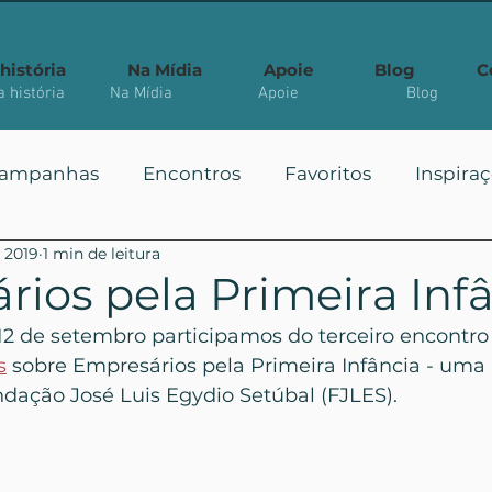
história
Na Mídia
Apoie
Blog
C
 história
Na Mídia
Apoie
Blog
ampanhas
Encontros
Favoritos
Inspira
e 2019
1 min de leitura
 Públicas
Você Sabia?
Vote
Mais Vistos
ios pela Primeira Inf
2 de setembro participamos do terceiro encontro
s
 sobre Empresários pela Primeira Infância - uma 
ndação José Luis Egydio Setúbal (FJLES).