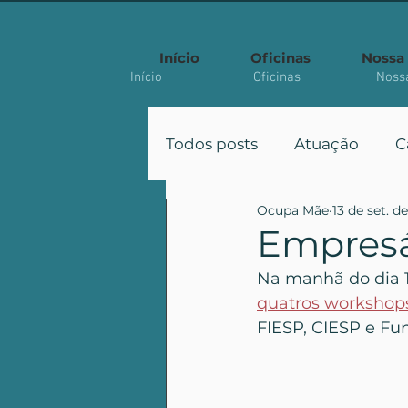
Início
Oficinas
Nossa 
Início
Oficinas
Nossa
Todos posts
Atuação
C
Ocupa Mãe
13 de set. d
Participação
Políticas
Empresár
Na manhã do dia 1
Artigo Acadêmico
quatros workshop
FIESP, CIESP e Fu