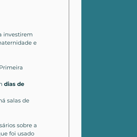
 investirem 
maternidade e 
rimeira 
m 
dias de 
 há salas de 
ários sobre a 
ue foi usado 