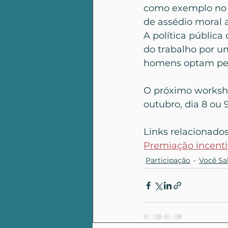
como exemplo no 
de assédio moral 
A política pública
do trabalho por u
homens optam pel
O próximo worksho
outubro, dia 8 ou 9
Links relacionado
Premiação incenti
Participação
Você Sa