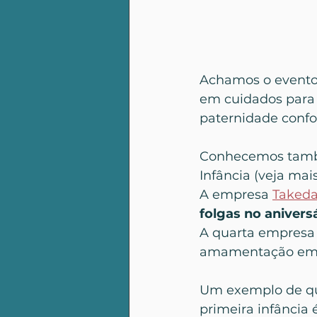
Achamos o evento 
em cuidados para 
paternidade confo
Conhecemos també
Infância (veja mai
A empresa 
Taked
folgas no aniversá
A quarta empresa 
amamentação em to
Um exemplo de que
primeira infância