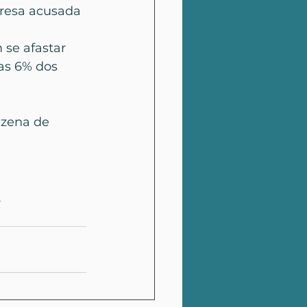
resa acusada 
 se afastar 
as 6% dos 
zena de 
a