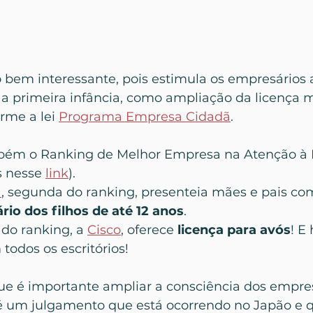
bem interessante, pois estimula os empresários a
a primeira infância, como ampliação da licença 
rme a lei 
Programa Empresa Cidadã
.
m o Ranking de Melhor Empresa na Atenção à P
s nesse 
link
). 
a
, segunda do ranking, presenteia mães e pais co
rio dos filhos de até 12 anos
. 
do ranking, a 
Cisco
, oferece 
licença para avós
! E
dos os escritórios!
 é importante ampliar a consciência dos empres
 é um julgamento que está ocorrendo no Japão e q