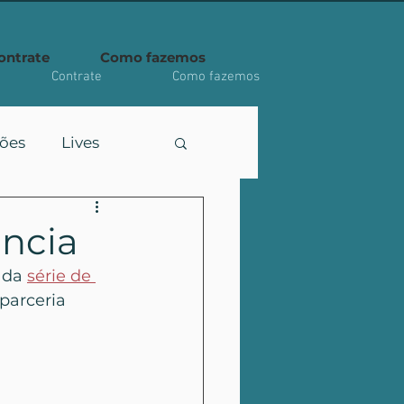
ontrate
Como fazemos
Contrate
Como fazemos
ções
Lives
ância
 da 
série de 
parceria 