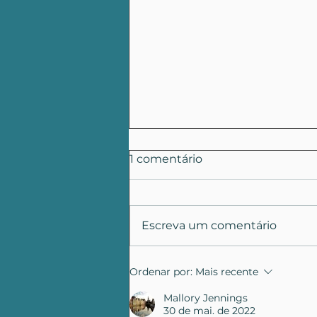
1 comentário
Escreva um comentário
Pedido de
Ordenar por:
Mais recente
Desarquivamento:
Proteção aos Direitos das
Mallory Jennings
30 de mai. de 2022
Crianças da Comunidade