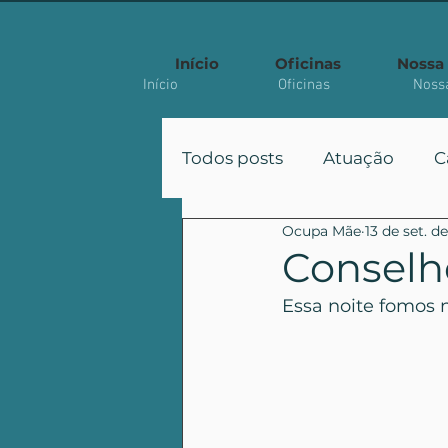
Início
Oficinas
Nossa 
Início
Oficinas
Nossa
Todos posts
Atuação
C
Ocupa Mãe
13 de set. d
Participação
Políticas
Conselho
Essa noite fomos 
Artigo Acadêmico