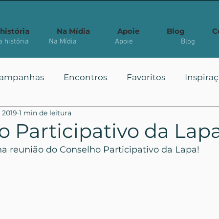
história
Na Mídia
Apoie
Blog
C
 história
Na Mídia
Apoie
Blog
ampanhas
Encontros
Favoritos
Inspira
e 2019
1 min de leitura
 Públicas
Você Sabia?
Vote
Mais Vistos
 Participativo da Lap
na reunião do Conselho Participativo da Lapa!