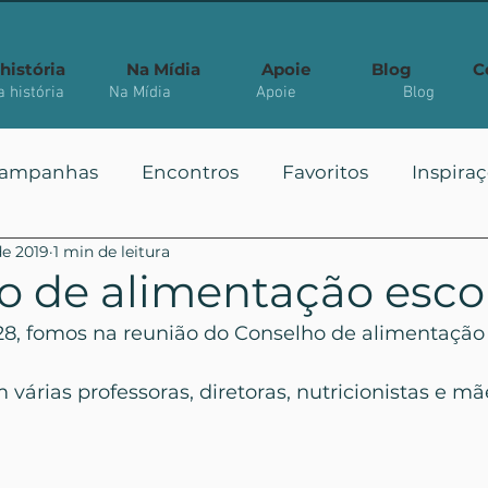
história
Na Mídia
Apoie
Blog
C
 história
Na Mídia
Apoie
Blog
ampanhas
Encontros
Favoritos
Inspira
de 2019
1 min de leitura
 Públicas
Você Sabia?
Vote
Mais Vistos
o de alimentação esco
 28, fomos na reunião do Conselho de alimentação 
várias professoras, diretoras, nutricionistas e mã