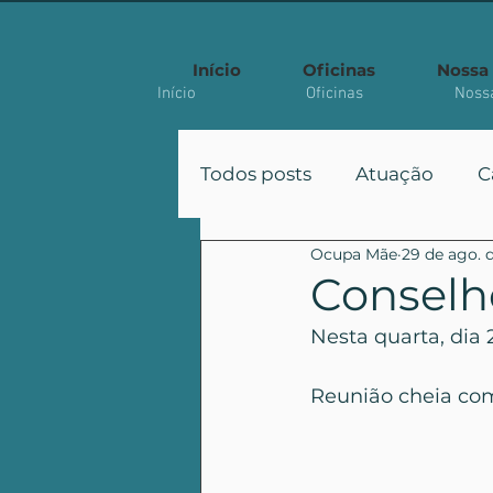
Início
Oficinas
Nossa 
Início
Oficinas
Nossa
Todos posts
Atuação
C
Ocupa Mãe
29 de ago. 
Participação
Políticas
Conselh
Nesta quarta, dia
Artigo Acadêmico
Reunião cheia com 