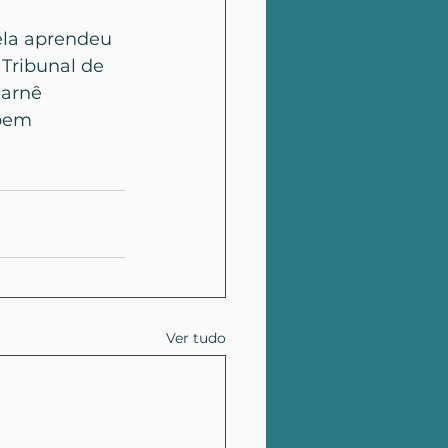
ela aprendeu 
Tribunal de 
carnê 
 bem 
Ver tudo