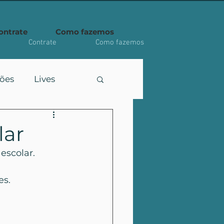
ontrate
Como fazemos
Contrate
Como fazemos
ções
Lives
lar
escolar.
es.