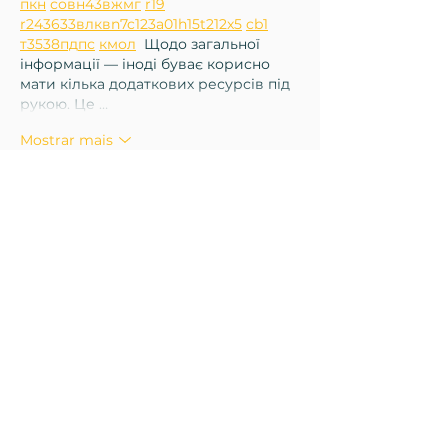
п
кн
с
о
вн
43
вж
мг
r19
r24
36
33
вл
кв
n7
c123
a01
h15
t21
2x5
cb1
т
35
38
пд
пс
км
ол
  Щодо загальної 
інформації — іноді буває корисно 
мати кілька додаткових ресурсів під 
рукою. Це …
Mostrar mais
Curtir
Responder
Igor Nagorniy
20 de jun.
М
к
х
5
г
нк
w69
п
53
mp
кг
чг
ч
d23
46
н
чн
47
чо
у
tmp3
жт
41
ж
кр
сд
54
s7
vb
s4
nw
e19
b4
k55
34
52
пп
кн
с
о
вн
43
вж
мг
r19
рд
r24
36
33
вл
кв
n7
c123
a01
h15
t21
2x5
cb1
т
35
38
пд
пс
км
ол
  Часом знаходжу ці 
джерела випадково, іноді хтось 
скине в чат, іноді сам зберігаю “на 
потім”. Частину переглядаю рідко, 