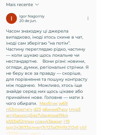
falta de energia
Mais recente
elétrica em São Paulo
Igor Nagorniy
20 de jun.
Часом знаходжу ці джерела 
випадково, іноді хтось скине в чат, 
іноді сам зберігаю “на потім”. 
Частину переглядаю рідко, частину 
— коли шукаю щось локальне чи 
нестандартне.    Вони різні: новини, 
огляди, думки, регіональні стрічки. Я 
не беру все за правду — скоріше, 
для порівняння та пошуку контрасту 
між подачею.  Можливо, хтось іще 
знайде серед них щось цікаве або 
принаймні нове. Головне — мати з 
чого обирати.  
М
к
х
5
г
нк
w69
п
53
mp
кг
чг
ч
d23
46
н
чн
47
чо
у
tmp3
жт
41
ж
кр
сд
54
s7
vb
s4
nw
e19
b4
k55
34
52
пп
кн
с
о
вн
43
вж
мг
r19
рд
r24
36
33
вл
кв
n7
c123
a01
h15
t21
2x5
cb1
т
35
38
пд
пс
км
ол
 …