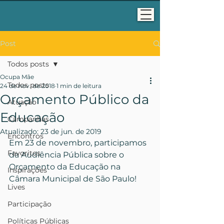
Post
Todos posts
Ocupa Mãe
Todos posts
24 de nov. de 2018
1 min de leitura
Orçamento Público da
Atuação
Educação
Campanhas
Atualizado:
23 de jun. de 2019
Encontros
Em 23 de novembro, participamos 
Favoritos
da Audiência Pública sobre o 
Orçamento da Educação na 
Inspirações
Câmara Municipal de São Paulo!
Lives
Participação
Políticas Públicas