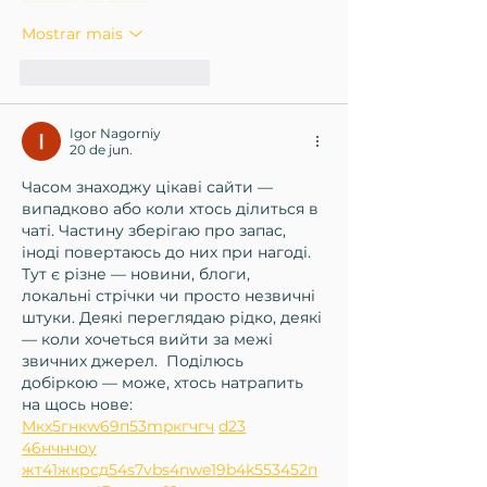
Mostrar mais
Curtir
Responder
Igor Nagorniy
20 de jun.
Часом знаходжу цікаві сайти — 
випадково або коли хтось ділиться в 
чаті. Частину зберігаю про запас, 
іноді повертаюсь до них при нагоді. 
Тут є різне — новини, блоги, 
локальні стрічки чи просто незвичні 
штуки. Деякі переглядаю рідко, деякі 
— коли хочеться вийти за межі 
звичних джерел.  Поділюсь 
добіркою — може, хтось натрапить 
на щось нове:  
М
к
х
5
г
нк
w69
п
53
mp
кг
чг
ч
d23
46
н
чн
чо
у
жт
41
ж
кр
сд
54
s7
vb
s4
nw
e19
b4
k55
34
52
п