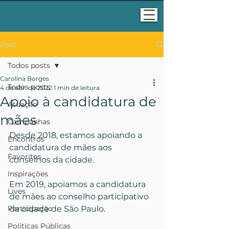
Post
Todos posts
Carolina Borges
Todos posts
4 de abr. de 2022
1 min de leitura
Apoio à candidatura de
Atuação
mães
Campanhas
Desde 2018, estamos apoiando a 
Encontros
candidatura de mães aos 
Favoritos
conselhos da cidade.
Inspirações
Em 2019, apoiamos a candidatura 
Lives
de mães ao conselho participativo 
Participação
da cidade de São Paulo.
Políticas Públicas