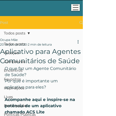
Post
Todos posts
Ocupa Mãe
Todos posts
20 de jul. de 2020
2 min de leitura
Aplicativo para Agentes
Atuação
Comunitários de Saúde
Campanhas
O que faz um Agente Comunitário 
Encontros
de Saúde?
Favoritos
Por que é importante um 
aplicativo para eles?
Inspirações
Lives
Acompanhe aqui e inspire-se na 
Participação
potência de um aplicativo 
chamado ACS Lite
Políticas Públicas