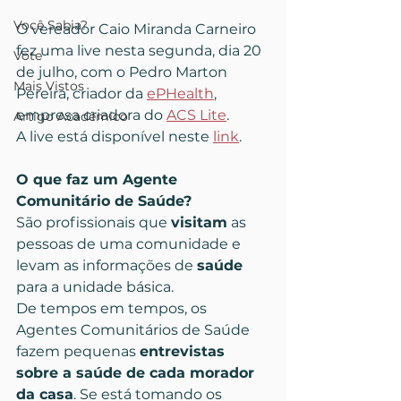
Você Sabia?
O vereador Caio Miranda Carneiro 
fez uma live nesta segunda, dia 20 
Vote
de julho, com o Pedro Marton 
Mais Vistos
Pereira, criador da 
ePHealth
, 
empresa criadora do 
ACS Lite
.
Artigo Acadêmico
A live está disponível neste 
link
.
O que faz um Agente 
Comunitário de Saúde?
São profissionais que 
visitam
 as 
pessoas de uma comunidade e 
levam as informações de 
saúde
para a unidade básica.
De tempos em tempos, os 
Agentes Comunitários de Saúde 
fazem pequenas 
entrevistas 
sobre a saúde de cada morador 
da casa
. Se está tomando os 