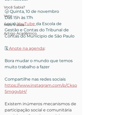
Você Sabia?
🕞 Quinta, 10 de novembro
Vote
Das 15h às 17h
Local: 
YouTube 
da Escola de 
Mais Vistos
Gestão e Contas do Tribunal de 
Artigo Acadêmico
Contas do Munícipio de São Paulo
🗓️
 Anote na agenda
: 
Bora mudar o mundo que temos 
muito trabalho a fazer
Compartilhe nas redes sociais
https://www.instagram.com/p/Ckso
5mggvbH/
Existem inúmeros mecanismos de 
participação social e comunitária 