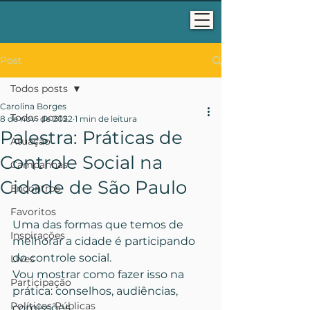
Post
Todos posts
Carolina Borges
Todos posts
8 de nov. de 2022
1 min de leitura
Palestra: Práticas de
Atuação
Controle Social na
Campanhas
Cidade de São Paulo
Encontros
Favoritos
Uma das formas que temos de 
Inspirações
melhorar a cidade é participando 
do controle social.
Lives
Vou mostrar como fazer isso na 
Participação
prática: conselhos, audiências, 
Políticas Públicas
comissões..