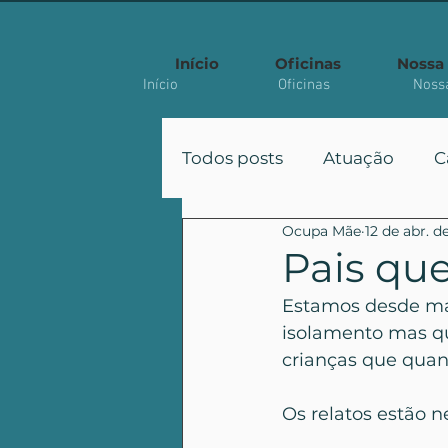
Início
Oficinas
Nossa 
Início
Oficinas
Nossa
Todos posts
Atuação
C
Ocupa Mãe
12 de abr. d
Participação
Políticas
Pais qu
Estamos desde mar
Artigo Acadêmico
isolamento mas q
crianças que quan
Os relatos estão n