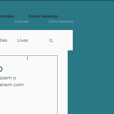
ontrate
Como fazemos
Contrate
Como fazemos
ções
Lives
o
azem o 
verem com 