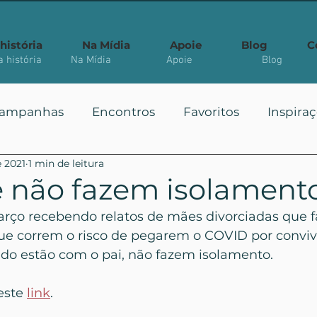
história
Na Mídia
Apoie
Blog
C
 história
Na Mídia
Apoie
Blog
ampanhas
Encontros
Favoritos
Inspira
e 2021
1 min de leitura
 Públicas
Você Sabia?
Vote
Mais Vistos
e não fazem isolament
ço recebendo relatos de mães divorciadas que f
ue correm o risco de pegarem o COVID por convi
do estão com o pai, não fazem isolamento.
este 
link
.