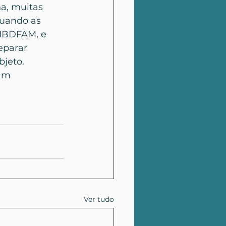
a, muitas 
uando as 
 IBDFAM, e 
eparar 
bjeto.
am 
Ver tudo