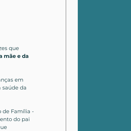
zes que 
a mãe e da 
ianças em 
à saúde da 
 de Família - 
ento do pai 
que 