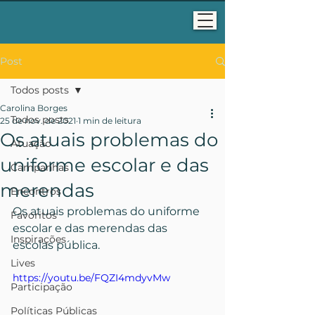
Post
Todos posts
Carolina Borges
Todos posts
25 de nov. de 2021
1 min de leitura
Os atuais problemas do
Atuação
uniforme escolar e das
Campanhas
merendas
Encontros
Os atuais problemas do uniforme 
Favoritos
escolar e das merendas das 
Inspirações
escolas pública.
Lives
https://youtu.be/FQZI4mdyvMw
Participação
Políticas Públicas