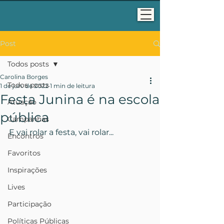
Post
Todos posts
Carolina Borges
Todos posts
1 de jun. de 2022
1 min de leitura
Festa Junina é na escola
Atuação
pública
Campanhas
E vai rolar a festa, vai rolar...
Encontros
Favoritos
Inspirações
Lives
Participação
Políticas Públicas