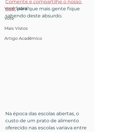
Comente e compartilhe o nosso 
Você Sabia?
post
 para que mais gente fique 
sabendo deste absurdo.
Vote
Mais Vistos
Artigo Acadêmico
Na época das escolas abertas, o 
custo de um prato de alimento 
oferecido nas escolas variava entre 