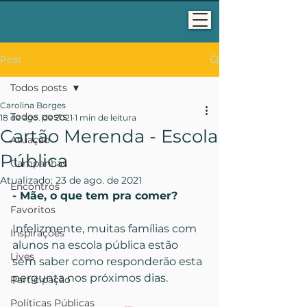
Post
Todos posts
Carolina Borges
Todos posts
18 de ago. de 2021
1 min de leitura
Cartão Merenda - Escola
Atuação
Pública
Campanhas
Atualizado:
23 de ago. de 2021
Encontros
- Mãe, o que tem pra comer?
Favoritos
Infelizmente, muitas famílias com 
Inspirações
alunos na escola pública estão 
Lives
sem saber como responderão esta 
pergunta nos próximos dias.
Participação
Políticas Públicas