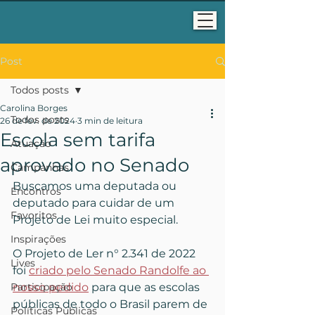
Post
Todos posts
Carolina Borges
Todos posts
26 de fev. de 2024
3 min de leitura
Escola sem tarifa
Atuação
aprovado no Senado
Campanhas
Buscamos uma deputada ou 
Encontros
deputado para cuidar de um 
Favoritos
Projeto de Lei muito especial.
Inspirações
O Projeto de Ler n° 2.341 de 2022 
Lives
foi 
criado pelo Senado Randolfe ao 
Participação
nosso pedido
 para que as escolas 
públicas de todo o Brasil parem de 
Políticas Públicas