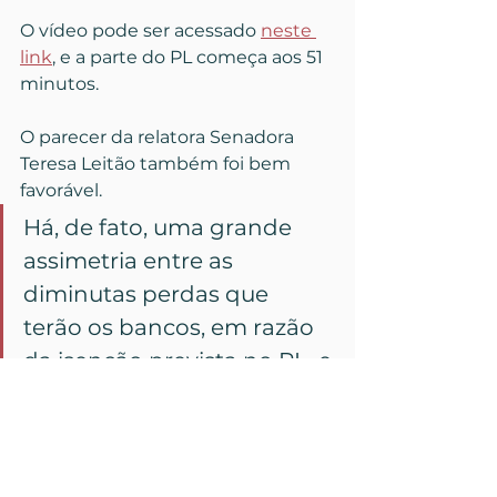
O vídeo pode ser acessado 
neste 
link
, e a parte do PL começa aos 51 
minutos.
O parecer da relatora Senadora 
Teresa Leitão também foi bem 
favorável.
Há, de fato, uma grande 
assimetria entre as 
diminutas perdas que 
terão os bancos, em razão 
da isenção prevista no PL, e 
os significativos benefícios 
que a medida trará à 
sociedade, à educação e, 
em especial, às 