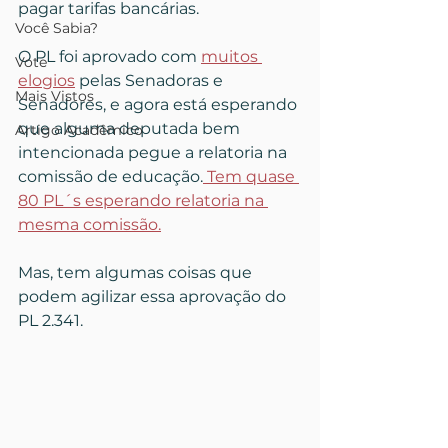
pagar tarifas bancárias. 
Você Sabia?
O PL foi aprovado com 
muitos 
Vote
elogios
 pelas Senadoras e 
Mais Vistos
Senadores, e agora está esperando 
que alguma deputada bem 
Artigo Acadêmico
intencionada pegue a relatoria na 
comissão de educação.
 Tem quase 
80 PL´s esperando relatoria na 
mesma comissão.
Mas, tem algumas coisas que 
podem agilizar essa aprovação do 
PL 2.341.