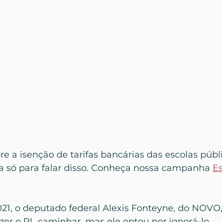
bre a isenção de tarifas bancárias das escolas públ
só para falar disso. Conheça nossa campanha 
E
21, o deputado federal Alexis Fonteyne, do NOVO,
zer o PL caminhar, mas ele optou por ignorá-lo.