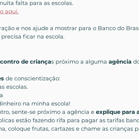
uita falta para as escolas. 
o aqui.
ração e nos ajude a mostrar para o Banco do Brasi
precisa ficar na escola.
ncontro de criança
s próximo a alguma 
agência 
d
s 
de conscientização: 
as escolas. 
fa
o dinheiro na minha escola!
tro, sente-se próximo a agência e 
explique para 
licas estão fazendo rifa para pagar as tarifas banc
, coloque frutas, cartazes e chame as crianças pa