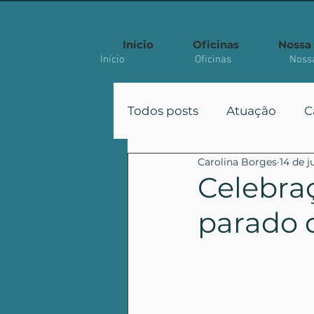
Início
Oficinas
Nossa 
Início
Oficinas
Nossa
Todos posts
Atuação
C
Carolina Borges
14 de j
Participação
Políticas
Celebraç
parado 
Artigo Acadêmico