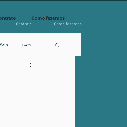
ontrate
Como fazemos
Contrate
Como fazemos
ções
Lives