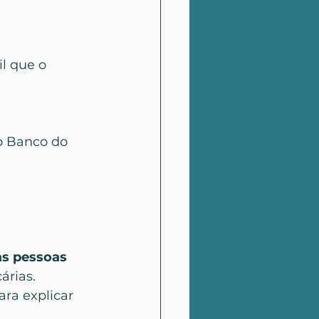
l que o 
o Banco do 
as pessoas
árias. 
ra explicar 