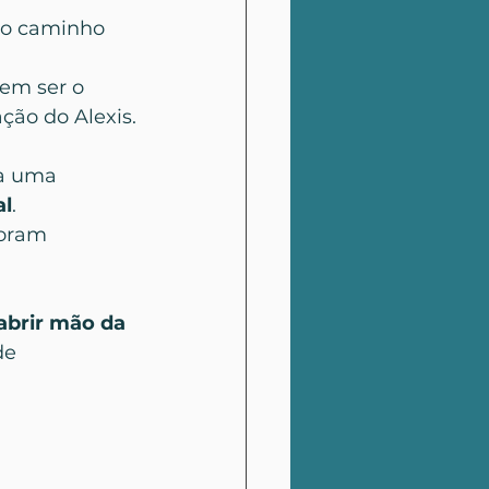
go caminho 
em ser o 
ção do Alexis.
ia uma 
al
.
foram 
abrir mão da 
de 