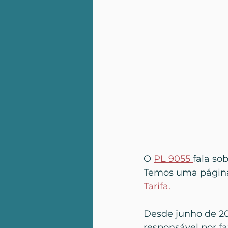
O 
PL 9055 
fala so
Temos uma página 
Tarifa.
Desde junho de 20
responsável por fa