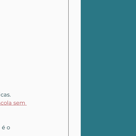
icas.
scola sem 
 é o 