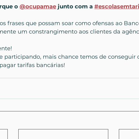
rque o 
@ocupamae
 junto com a 
#escolasemtari
 frases que possam soar como ofensas ao Banco 
mente um constrangimento aos clientes da agênc
ente!
 participando, mais chance temos de conseguir 
agar tarifas bancárias!