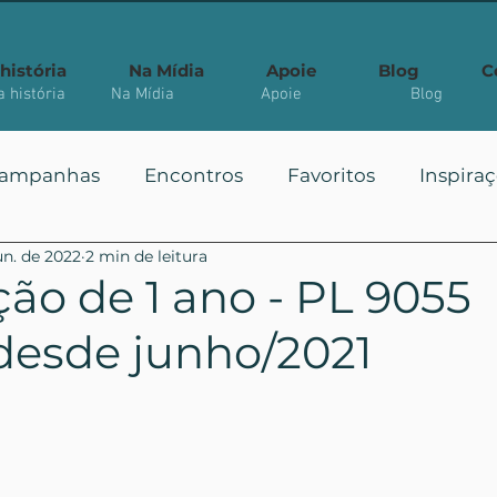
história
Na Mídia
Apoie
Blog
C
 história
Na Mídia
Apoie
Blog
ampanhas
Encontros
Favoritos
Inspira
un. de 2022
2 min de leitura
 Públicas
Você Sabia?
Vote
Mais Vistos
ão de 1 ano - PL 9055
desde junho/2021