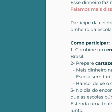
Esse dinheiro faz m
Falamos mais diss
Participe da celeb
dinheiro da escola 
Como participar:
1- Combine um
 e
Brasil.
2- Prepare 
cartaze
  - Mais dinheiro n
  - Escola sem tari
  - Banco, deixe 
3- No dia do encon
que as escolas púb
Estenda uma toalha
junto. 