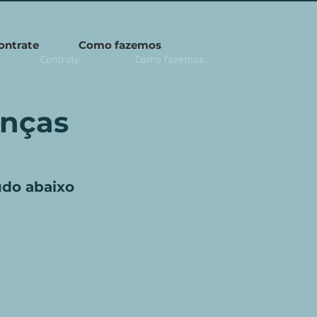
ontrate
Como fazemos
Contrate
Como fazemos
anças
údo abaixo