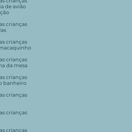
as crianças
a de avião
ição
as crianças
das
as crianças
 macaquinho
as crianças
ima da mesa
as crianças
no banheiro
as crianças
as crianças
as crianças