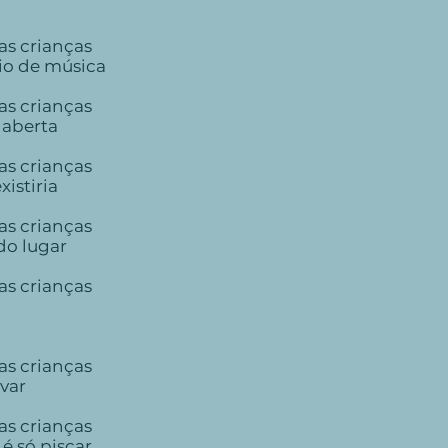
as crianças
io de música
as crianças
 aberta
as crianças
istiria
as crianças
do lugar
as crianças
as crianças
var
as crianças
é só piscar