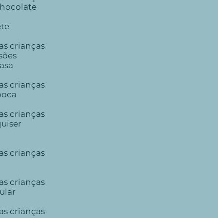
chocolate
ete
as crianças
rsões
casa
as crianças
poca
as crianças
quiser
as crianças
as crianças
ular
as crianças