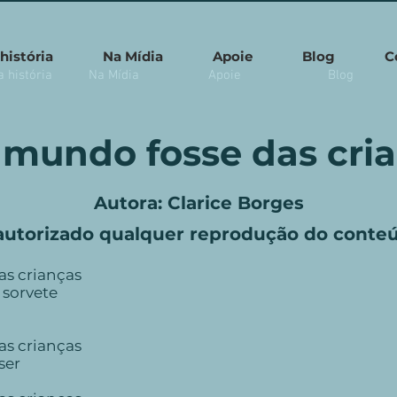
história
Na Mídia
Apoie
Blog
C
 história
Na Mídia
Apoie
Blog
 mundo fosse das cri
Autora: Clarice Borges
autorizado qualquer reprodução do conte
as crianças
 sorvete
as crianças
ser