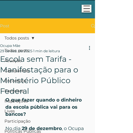
Post
Todos posts
Ocupa Mãe
Todos posts
29 de dez. de 2025
1 min de leitura
Escola sem Tarifa -
Atuação
Manifestação para o
Campanhas
Ministério Público
Encontros
Federal
Favoritos
O que fazer quando o dinheiro 
Inspirações
da escola pública vai para os 
Lives
bancos?
Participação
No dia 
29 de dezembro
, o Ocupa 
Políticas Públicas