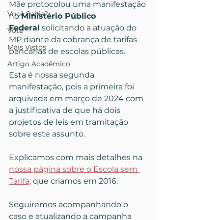
Mãe protocolou uma manifestação 
Você Sabia?
no 
Ministério Público 
Federal
 solicitando a atuação do 
Vote
MP diante da cobrança de tarifas 
Mais Vistos
bancárias de escolas públicas. 
Artigo Acadêmico
Esta é nossa segunda 
manifestação, pois a primeira foi 
arquivada em março de 2024 com 
a justificativa de que há dois 
projetos de leis em tramitação 
sobre este assunto.
Explicamos com mais detalhes na 
nossa página sobre o Escola sem 
Tarifa,
 que criamos em 2016.
Seguiremos acompanhando o 
caso e atualizando a campanha 